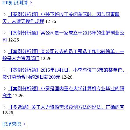
HR知识测试
【案例分析题】小孙下班收工关闭车床时，因与同事聊
天，未遵守操作规程
12-26
【案例分析题】某公司是一家成立于2016年的生鲜创业公
司
12-26
【案例分析题】某公司过去的员工甄选工作比较简单，一
般是人力资源部门
12-26
【案例分析题】2015年1月1日，小李与位于S市的某单位，
签订劳动合同约定日薪200元
12-26
【案例分析题】小罗是国内重点大学计算机专业毕业的研
究生
12-26
【多选题】关于人力资源需求预测方法的说法，正确的有
12-26
职场求职