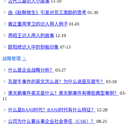
古代三篇识人小故事
11-10
由《赵鞅放生》引发对员工激励的思考
01-30
雍正重用李卫的识人用人例子
01-01
燕昭王识人用人的故事
12-19
欧阳修识人中的刻板印象
07-13
战略管理
什么是企业战略分析？
03-27
灰犀牛事件的英文怎么说？为什么说是灰犀牛？
03-18
黑天鹅事件英文是什么？黑天鹅事件有哪些典型事例？
03-
11
什么是BANI时代？BANI时代有什么特征？
12-28
公司为什么要从事企业社会责任（CSR）？
08-21