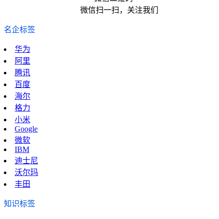
微信扫一扫，关注我们
名企标签
华为
阿里
腾讯
百度
海尔
格力
小米
Google
微软
IBM
迪士尼
沃尔玛
丰田
知识标签