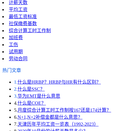
计薪天数
平均工资
最低工资标准
社保缴费基数
综合计算工时工作制
加班费
工伤
试用期
劳动合同
热门文章
1.
什么是HRBP？HRBP与HR有什么区别？
2.
什么是SSC？
3.
华为EMT是什么意思
4.
什么是COE？
5.
月度综合计算工时工作制按167还是174计算？
6.
N+1,N+2补偿金都是什么意思？
7.
天津历年平均工资一览表（1992-2023）