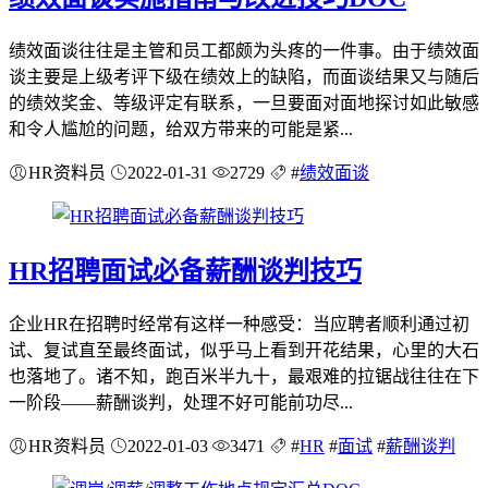
绩效面谈往往是主管和员工都颇为头疼的一件事。由于绩效面
谈主要是上级考评下级在绩效上的缺陷，而面谈结果又与随后
的绩效奖金、等级评定有联系，一旦要面对面地探讨如此敏感
和令人尴尬的问题，给双方带来的可能是紧...
HR资料员
2022-01-31
2729
#
绩效面谈
HR招聘面试必备薪酬谈判技巧
企业HR在招聘时经常有这样一种感受：当应聘者顺利通过初
试、复试直至最终面试，似乎马上看到开花结果，心里的大石
也落地了。诸不知，跑百米半九十，最艰难的拉锯战往往在下
一阶段——薪酬谈判，处理不好可能前功尽...
HR资料员
2022-01-03
3471
#
HR
#
面试
#
薪酬谈判