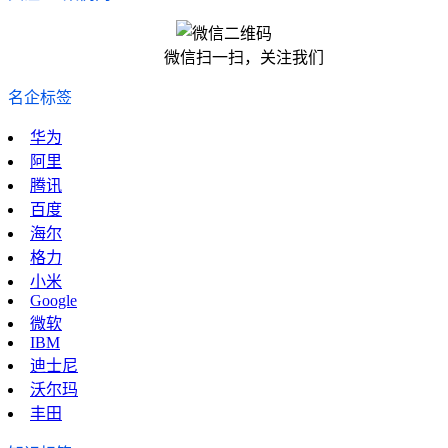
微信扫一扫，关注我们
名企标签
华为
阿里
腾讯
百度
海尔
格力
小米
Google
微软
IBM
迪士尼
沃尔玛
丰田