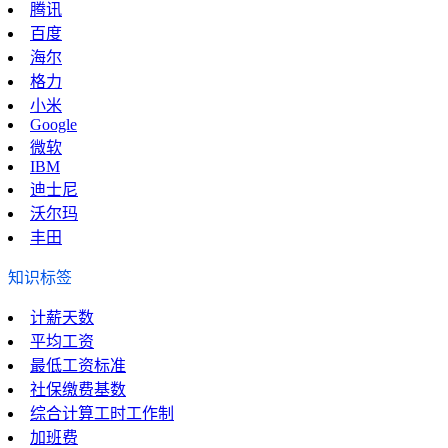
腾讯
百度
海尔
格力
小米
Google
微软
IBM
迪士尼
沃尔玛
丰田
知识标签
计薪天数
平均工资
最低工资标准
社保缴费基数
综合计算工时工作制
加班费