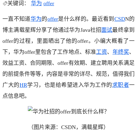
关键词：
华为
offer
一直不知道
华为
的
offer
是什么样的。最近看到
CSD
N的
博主满载星辉分享了他通过华为Java社招
面试
最终拿到
offer的过程，里面晒出了他的offer。小编大概看了一
下，华为offer里包含了工作地点、标准
工资
、
年终奖
、
效益工资、合同期限、offer有效期、建立聘用关系满足
的前提条件等等，内容是非常的详尽、规范，值得我们
广大的
HR
学习，也是给希望进入华为工作的
求职者
一
点信息吧。
（图片来源：CSDN，满载星辉）