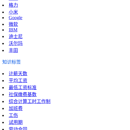
格力
小米
Google
微软
IBM
迪士尼
沃尔玛
丰田
知识标签
计薪天数
平均工资
最低工资标准
社保缴费基数
综合计算工时工作制
加班费
工伤
试用期
劳动合同