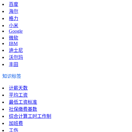
百度
海尔
格力
小米
Google
微软
IBM
迪士尼
沃尔玛
丰田
知识标签
计薪天数
平均工资
最低工资标准
社保缴费基数
综合计算工时工作制
加班费
工伤