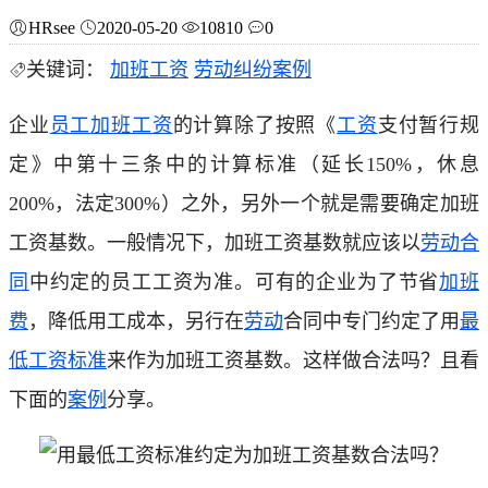
HRsee
2020-05-20
10810
0
关键词：
加班工资
劳动纠纷案例
企业
员工
加班工资
的计算除了按照《
工资
支付暂行规
定》中第十三条中的计算标准（延长150%，休息
200%，法定300%）之外，另外一个就是需要确定加班
工资基数。一般情况下，加班工资基数就应该以
劳动合
同
中约定的员工工资为准。可有的企业为了节省
加班
费
，降低用工成本，另行在
劳动
合同中专门约定了用
最
低工资标准
来作为加班工资基数。这样做合法吗？且看
下面的
案例
分享。