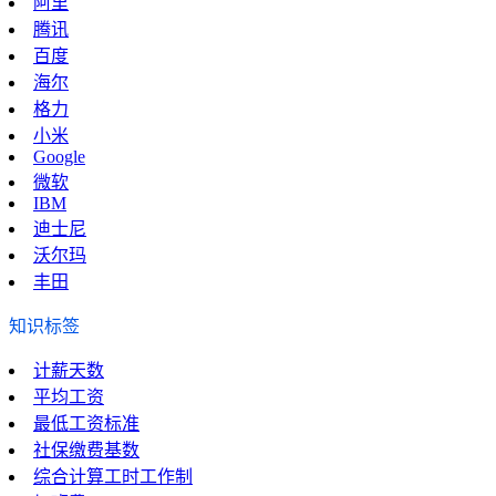
阿里
腾讯
百度
海尔
格力
小米
Google
微软
IBM
迪士尼
沃尔玛
丰田
知识标签
计薪天数
平均工资
最低工资标准
社保缴费基数
综合计算工时工作制