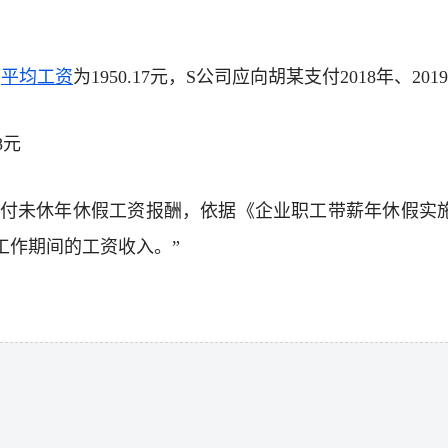
月
平均工资
为1950.17元，S公司应向胡某支付2018年、20
98元
%支付未休年休假工资报酬，依据《企业职工带薪年休假实
工作期间的工资收入。”