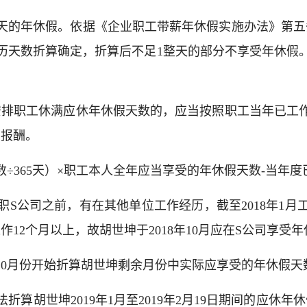
0天的年休假。依据《企业职工带薪年休假实施办法》第
历天数折算确定，折算后不足1整天的部分不享受年休假
安排职工休满应休年休假天数的，应当按照职工当年已工
资报酬。
÷365天）×职工本人全年应当享受的年休假天数-当年度
S公司之前，有在其他单位工作经历，截至2018年1月工
续工作12个月以上，故胡世坤于2018年10月应在S公司享受
8年10月份开始折算胡世坤剩余月份中实际应享受的年休假天
折算胡世坤2019年1月至2019年2月19日期间的应休年