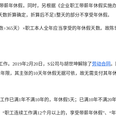
受带薪年休假。同时，另根据《企业职工带薪年休假实施
天数折算确定，折算后不足1整天的部分不享受年休假。
365天）×职工本人全年应当享受的年休假天数。故陈世双2
工作。2019年2月20日，S公司与胡世坤解除了
劳动合同
。
工作年限，其主张的10天年休假无据可依，故无需支付其年
已满1年不满10年的，年休假5天；已满10年不满20年的
“职工连续工作满12个月以上的，享受带薪年休假”、“