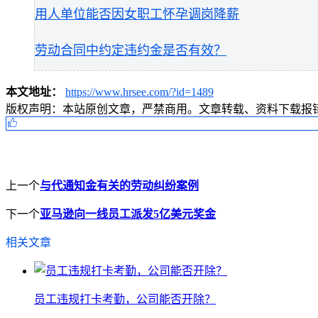
用人单位能否因女职工怀孕调岗降薪
劳动合同中约定违约金是否有效？
本文地址：
https://www.hrsee.com/?id=1489
版权声明：
本站原创文章，严禁商用。文章转载、资料下载报错请联
上一个
与代通知金有关的劳动纠纷案例
下一个
亚马逊向一线员工派发5亿美元奖金
相关文章
员工违规打卡考勤，公司能否开除？