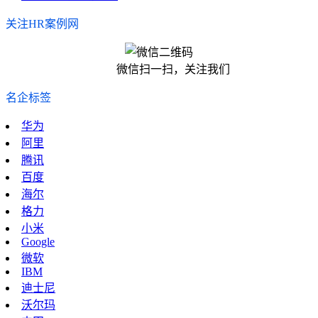
关注HR案例网
微信扫一扫，关注我们
名企标签
华为
阿里
腾讯
百度
海尔
格力
小米
Google
微软
IBM
迪士尼
沃尔玛