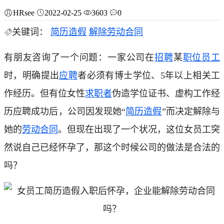
HRsee
2022-02-25
3603
0
关键词：
简历造假
解除劳动合同
有朋友咨询了一个问题：一家公司在
招聘
某
职位
员工
时，明确提出
应聘
者必须有博士学位、5年以上相关工
作经历。但有位女性
求职者
伪造学位证书、虚构工作经
历应聘成功后，公司因发现她“
简历造假
”而决定解除与
她的
劳动合同
。但现在出现了一个状况，这位女员工突
然说自己已经怀孕了，那这个时候公司的做法是合法的
吗？