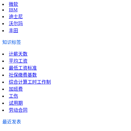
微软
IBM
迪士尼
沃尔玛
丰田
知识标签
计薪天数
平均工资
最低工资标准
社保缴费基数
综合计算工时工作制
加班费
工伤
试用期
劳动合同
最近发表