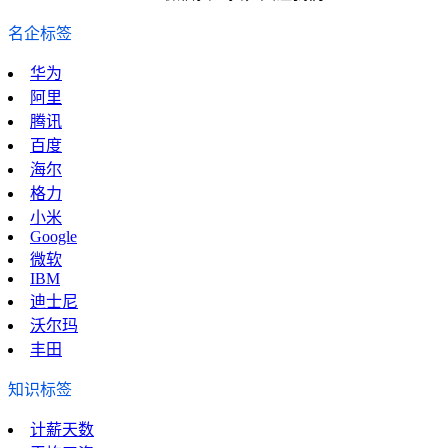
名企标签
华为
阿里
腾讯
百度
海尔
格力
小米
Google
微软
IBM
迪士尼
沃尔玛
丰田
知识标签
计薪天数