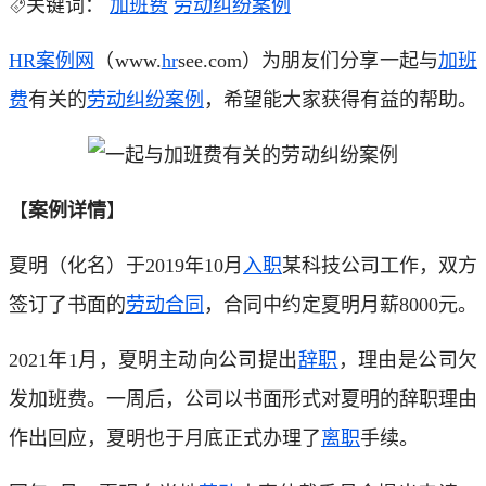
关键词：
加班费
劳动纠纷案例
HR
案例网
（www.
hr
see.com）为朋友们分享一起与
加班
费
有关的
劳动纠纷案例
，希望能大家获得有益的帮助。
【
案例详情
】
夏明（化名）于2019年10月
入职
某科技公司工作，双方
签订了书面的
劳动合同
，合同中约定夏明月薪8000元。
2021年1月，夏明主动向公司提出
辞职
，理由是公司欠
发加班费。一周后，公司以书面形式对夏明的辞职理由
作出回应，夏明也于月底正式办理了
离职
手续。