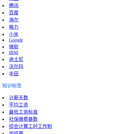
腾讯
百度
海尔
格力
小米
Google
微软
IBM
迪士尼
沃尔玛
丰田
知识标签
计薪天数
平均工资
最低工资标准
社保缴费基数
综合计算工时工作制
加班费