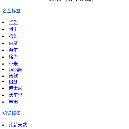
名企标签
华为
阿里
腾讯
百度
海尔
格力
小米
Google
微软
IBM
迪士尼
沃尔玛
丰田
知识标签
计薪天数