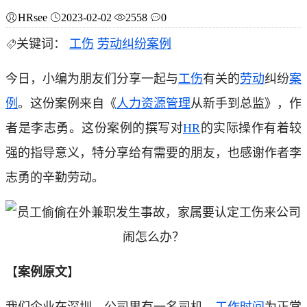
HRsee
2023-02-02
2558
0
关键词：
工伤
劳动纠纷案例
今日，小编为朋友们分享一起与
工伤
有关的
劳动
纠纷
案
例
。这份案例来自《
人力资源管理
从新手到总监》，作
者是李志勇。这份案例的撰写对
HR
的实际操作有着较
强的指导意义，特分享给有需要的朋友，也感谢作者李
志勇的辛勤劳动。
【
案例原文
】
我们企业在深圳，公司里有一名司机，
工作时间
为正常