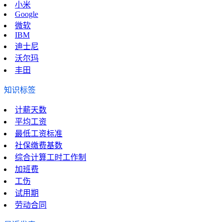
小米
Google
微软
IBM
迪士尼
沃尔玛
丰田
知识标签
计薪天数
平均工资
最低工资标准
社保缴费基数
综合计算工时工作制
加班费
工伤
试用期
劳动合同