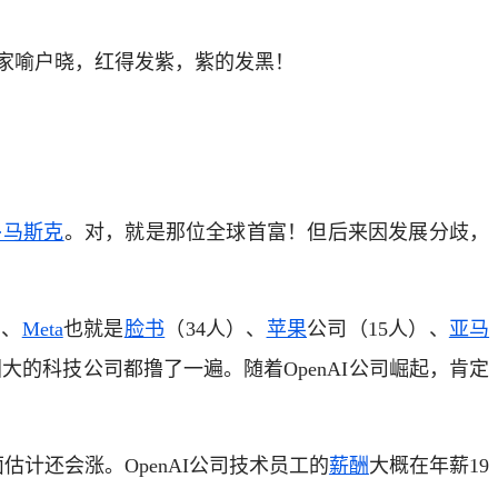
家喻户晓，红得发紫，紫的发黑！
·马斯克
。对，就是那位全球首富！但后来因发展分歧，
）、
Meta
也就是
脸书
（34人）、
苹果
公司（15人）、
亚马
大的科技公司都撸了一遍。随着OpenAI公司崛起，肯定
后面估计还会涨。OpenAI公司技术员工的
薪酬
大概在年薪19