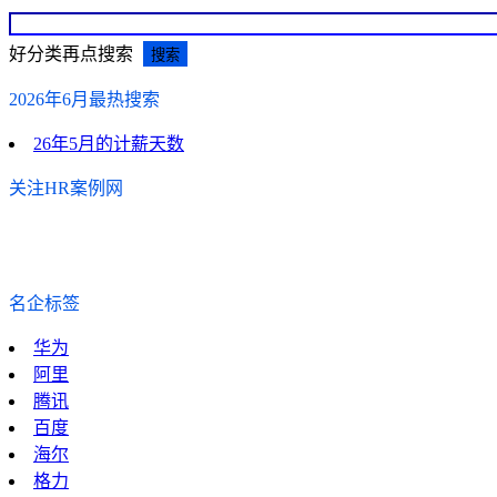
好分类再点搜索
2026年6月最热搜索
26年5月的计薪天数
关注HR案例网
名企标签
华为
阿里
腾讯
百度
海尔
格力