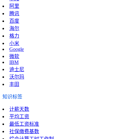
阿里
腾讯
百度
海尔
格力
小米
Google
微软
IBM
迪士尼
沃尔玛
丰田
知识标签
计薪天数
平均工资
最低工资标准
社保缴费基数
综合计算工时工作制