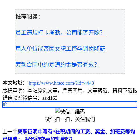
推荐阅读：
员工违规打卡考勤，公司能否开除？
用人单位能否因女职工怀孕调岗降薪
劳动合同中约定违约金是否有效？
本文地址：
https://www.hrsee.com/?id=4443
版权声明：
本站原创文章，严禁商用。文章转载、资料下载报
错请联系微信号：ssid163
微信扫一扫，关注我们
上一个
离职证明中写有“在职期间的工资、奖金、加班费等均
已结清”，我还能索要加班费吗？