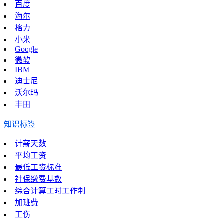
百度
海尔
格力
小米
Google
微软
IBM
迪士尼
沃尔玛
丰田
知识标签
计薪天数
平均工资
最低工资标准
社保缴费基数
综合计算工时工作制
加班费
工伤