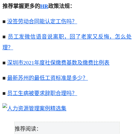
推荐掌握更多的
HR
政策法规：
■
没签劳动合同能认定工伤吗？
■
员工发微信语音说离职，回了老家又反悔，怎么处
理？
■
深圳市2021年度社保缴费基数及缴费比例表
■
最新苏州的最低工资标准是多少？
■
员工生病被要求辞职合理吗？
推荐阅读：