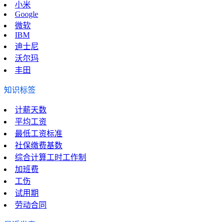
小米
Google
微软
IBM
迪士尼
沃尔玛
丰田
知识标签
计薪天数
平均工资
最低工资标准
社保缴费基数
综合计算工时工作制
加班费
工伤
试用期
劳动合同