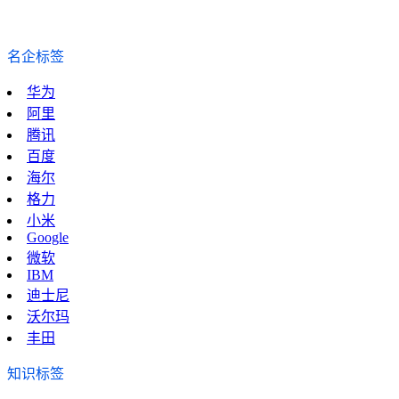
名企标签
华为
阿里
腾讯
百度
海尔
格力
小米
Google
微软
IBM
迪士尼
沃尔玛
丰田
知识标签