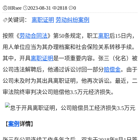
HRsee
2023-08-31
2818
0
关键词：
离职证明
劳动纠纷案例
按照《
劳动合同法
》第50条规定，职工
离职
后15日内，
用人单位应当为其办理档案和社会保险关系转移手续。
其中，开具
离职证明
是一项重要内容。张三（化名）被
公司违法解聘后，他通过诉讼讨回一部分
赔偿金
。由于
公司未及时为其出具离职证明，他再次诉讼。最近，二
审法院终审判决公司赔偿他3.5万元经济损失。
【
案例
详情
】
张三在公司连续工作多年之后，双方于2018年8月1日签