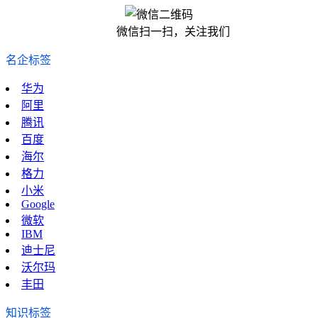
微信扫一扫，关注我们
名企标签
华为
阿里
腾讯
百度
海尔
格力
小米
Google
微软
IBM
迪士尼
沃尔玛
丰田
知识标签