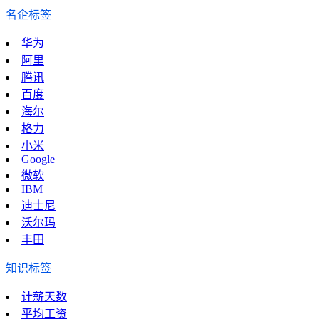
名企标签
华为
阿里
腾讯
百度
海尔
格力
小米
Google
微软
IBM
迪士尼
沃尔玛
丰田
知识标签
计薪天数
平均工资