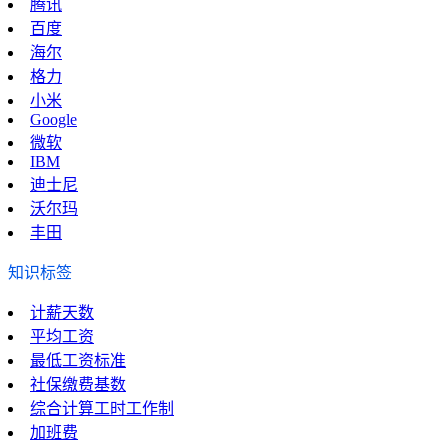
腾讯
百度
海尔
格力
小米
Google
微软
IBM
迪士尼
沃尔玛
丰田
知识标签
计薪天数
平均工资
最低工资标准
社保缴费基数
综合计算工时工作制
加班费