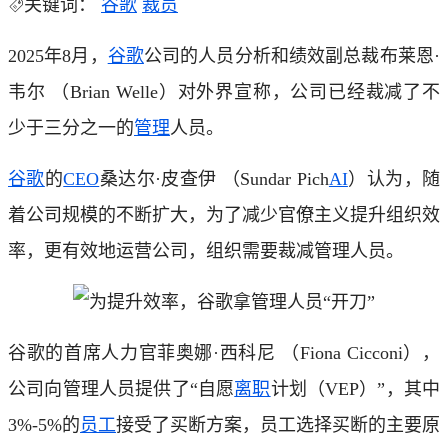
关键词：
谷歌
裁员
2025年8月，
谷歌
公司的人员分析和绩效副总裁布莱恩·
韦尔 （Brian Welle）对外界宣称，公司已经裁减了不
少于三分之一的
管理
人员。
谷歌
的
CEO
桑达尔·皮查伊 （Sundar Pich
AI
）认为，随
着公司规模的不断扩大，为了减少官僚主义提升组织效
率，更有效地运营公司，组织需要裁减管理人员。
谷歌的首席人力官菲奥娜·西科尼 （Fiona Cicconi），
公司向管理人员提供了“自愿
离职
计划（VEP）”，其中
3%-5%的
员工
接受了买断方案，员工选择买断的主要原