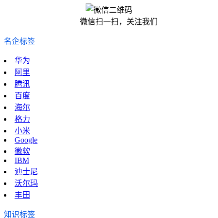
微信扫一扫，关注我们
名企标签
华为
阿里
腾讯
百度
海尔
格力
小米
Google
微软
IBM
迪士尼
沃尔玛
丰田
知识标签