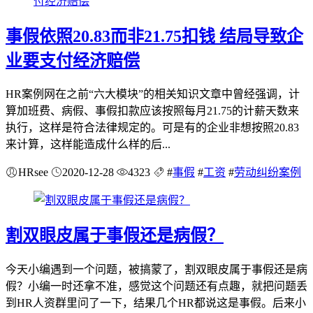
事假依照20.83而非21.75扣钱 结局导致企
业要支付经济赔偿
HR案例网在之前“六大模块”的相关知识文章中曾经强调，计
算加班费、病假、事假扣款应该按照每月21.75的计薪天数来
执行，这样是符合法律规定的。可是有的企业非想按照20.83
来计算，这样能造成什么样的后...
HRsee
2020-12-28
4323
#
事假
#
工资
#
劳动纠纷案例
割双眼皮属于事假还是病假？
今天小编遇到一个问题，被搞蒙了，割双眼皮属于事假还是病
假？小编一时还拿不准，感觉这个问题还有点趣，就把问题丢
到HR人资群里问了一下，结果几个HR都说这是事假。后来小