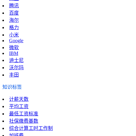
腾讯
百度
海尔
格力
小米
Google
微软
IBM
迪士尼
沃尔玛
丰田
知识标签
计薪天数
平均工资
最低工资标准
社保缴费基数
综合计算工时工作制
加班费