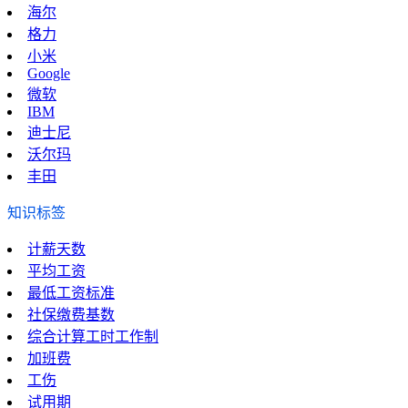
海尔
格力
小米
Google
微软
IBM
迪士尼
沃尔玛
丰田
知识标签
计薪天数
平均工资
最低工资标准
社保缴费基数
综合计算工时工作制
加班费
工伤
试用期