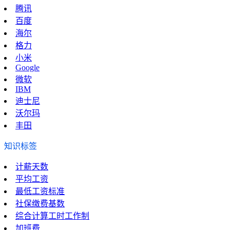
腾讯
百度
海尔
格力
小米
Google
微软
IBM
迪士尼
沃尔玛
丰田
知识标签
计薪天数
平均工资
最低工资标准
社保缴费基数
综合计算工时工作制
加班费