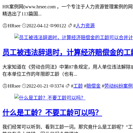
HR案例网(www.hrsee.com ，一个专注于人力资源
精选出了113篇国...
HRsee
2022-04-12
90122
#
人力资源
员工被违法辞退时，计算经济赔偿金的工
大家知道在《劳动合同法》中第87条规定，用人单位违法解除
在本单位工作的年限即工龄（也有...
HRsee
2022-01-21
3374
#
工龄
#
赔偿金
#
劳动纠纷案例
什么是工龄？不要工龄可以吗？
我们经常可以听到、看到工龄一词。那究竟什么是工龄呢？“