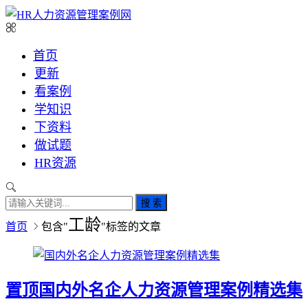
首页
更新
看案例
学知识
下资料
做试题
HR资源
搜 索
工龄
首页
包含"
"标签的文章
置顶
国内外名企人力资源管理案例精选集