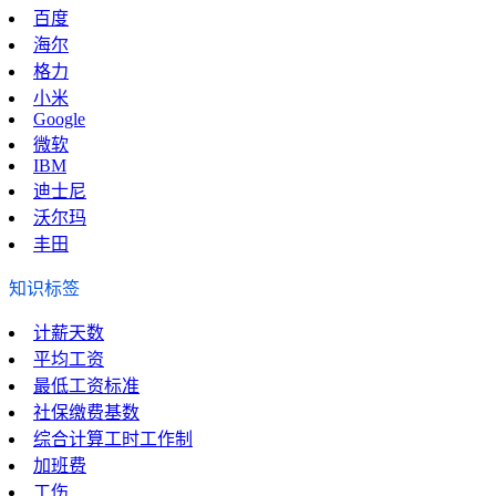
百度
海尔
格力
小米
Google
微软
IBM
迪士尼
沃尔玛
丰田
知识标签
计薪天数
平均工资
最低工资标准
社保缴费基数
综合计算工时工作制
加班费
工伤