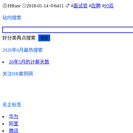
HRsee
2018-01-14
6411
#
面试官
#
应聘
#
95后
站内搜索
好分类再点搜索
2026年6月最热搜索
26年5月的计薪天数
关注HR案例网
名企标签
华为
阿里
腾讯