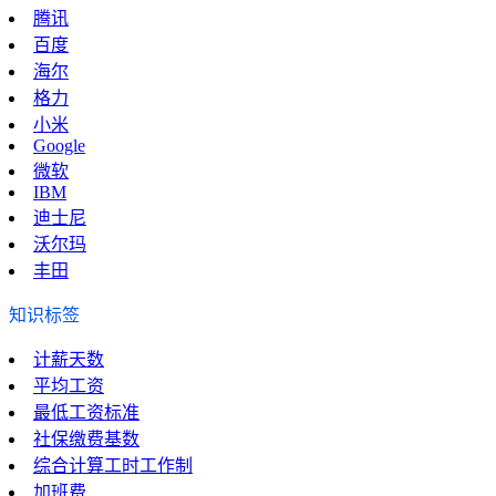
腾讯
百度
海尔
格力
小米
Google
微软
IBM
迪士尼
沃尔玛
丰田
知识标签
计薪天数
平均工资
最低工资标准
社保缴费基数
综合计算工时工作制
加班费