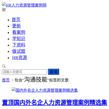
首页
更新
看案例
学知识
下资料
做试题
HR资源
搜 索
沟通技能
首页
包含"
"标签的文章
置顶
国内外名企人力资源管理案例精选集