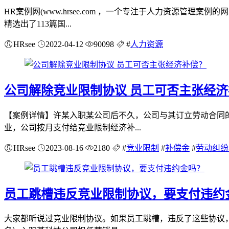
HR案例网(www.hrsee.com ，一个专注于人力资源
精选出了113篇国...
HRsee
2022-04-12
90098
#
人力资源
公司解除竞业限制协议 员工可否主张经
【案例详情】许某入职某公司后不久，公司与其订立劳动合同
业，公司按月支付给竞业限制经济补...
HRsee
2023-08-16
2180
#
竞业限制
#
补偿金
#
劳动纠纷
员工跳槽违反竞业限制协议，要支付违约
大家都听说过竞业限制协议。如果员工跳槽，违反了这些协议，