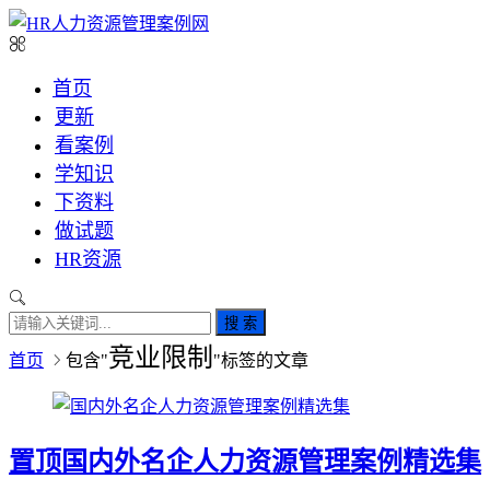
首页
更新
看案例
学知识
下资料
做试题
HR资源
搜 索
竞业限制
首页
包含"
"标签的文章
置顶
国内外名企人力资源管理案例精选集