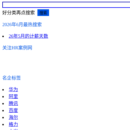
好分类再点搜索
2026年6月最热搜索
26年5月的计薪天数
关注HR案例网
名企标签
华为
阿里
腾讯
百度
海尔
格力