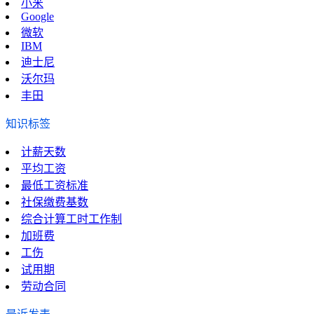
小米
Google
微软
IBM
迪士尼
沃尔玛
丰田
知识标签
计薪天数
平均工资
最低工资标准
社保缴费基数
综合计算工时工作制
加班费
工伤
试用期
劳动合同