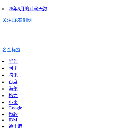
26年5月的计薪天数
关注HR案例网
名企标签
华为
阿里
腾讯
百度
海尔
格力
小米
Google
微软
IBM
迪士尼