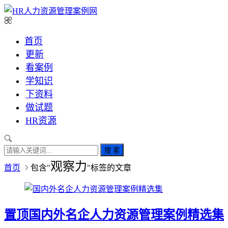
首页
更新
看案例
学知识
下资料
做试题
HR资源
搜 索
观察力
首页
包含"
"标签的文章
置顶
国内外名企人力资源管理案例精选集