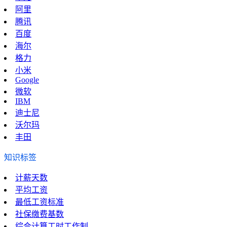
阿里
腾讯
百度
海尔
格力
小米
Google
微软
IBM
迪士尼
沃尔玛
丰田
知识标签
计薪天数
平均工资
最低工资标准
社保缴费基数
综合计算工时工作制