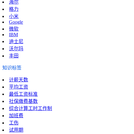
海尔
格力
小米
Google
微软
IBM
迪士尼
沃尔玛
丰田
知识标签
计薪天数
平均工资
最低工资标准
社保缴费基数
综合计算工时工作制
加班费
工伤
试用期