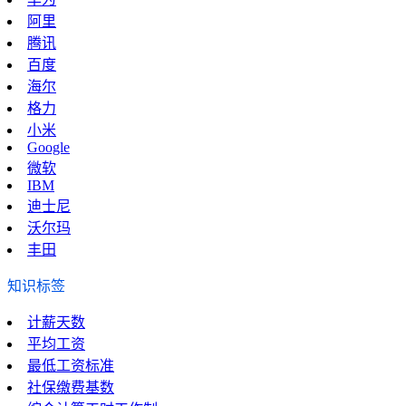
阿里
腾讯
百度
海尔
格力
小米
Google
微软
IBM
迪士尼
沃尔玛
丰田
知识标签
计薪天数
平均工资
最低工资标准
社保缴费基数