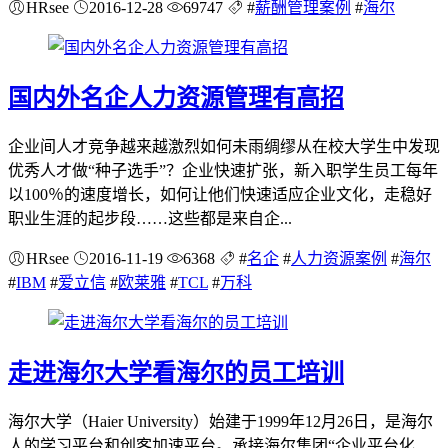
HRsee
2016-12-28
69747
#
薪酬管理案例
#
海尔
国内外名企人力资源管理有高招
企业间人才竞争越来越激烈如何未雨绸缪从在校大学生中发现
优秀人才做“种子选手”？企业快速扩张，新入职学生员工每年
以100％的速度增长，如何让他们快速适应企业文化，走稳好
职业生涯的起步段……这些都是来自企...
HRsee
2016-11-19
6368
#
名企
#
人力资源案例
#
海尔
#
IBM
#
爱立信
#
欧莱雅
#
TCL
#
万科
走进海尔大学看海尔的员工培训
海尔大学（Haier University）始建于1999年12月26日，是海尔
人的学习平台和创客加速平台。承接海尔集团“企业平台化、