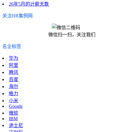
26年5月的计薪天数
关注HR案例网
微信扫一扫，关注我们
名企标签
华为
阿里
腾讯
百度
海尔
格力
小米
Google
微软
IBM
迪士尼