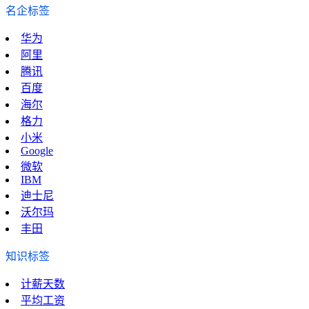
名企标签
华为
阿里
腾讯
百度
海尔
格力
小米
Google
微软
IBM
迪士尼
沃尔玛
丰田
知识标签
计薪天数
平均工资