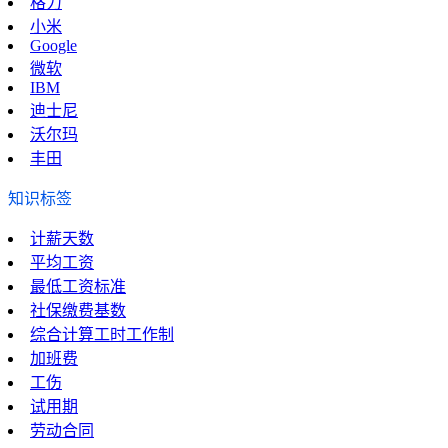
格力
小米
Google
微软
IBM
迪士尼
沃尔玛
丰田
知识标签
计薪天数
平均工资
最低工资标准
社保缴费基数
综合计算工时工作制
加班费
工伤
试用期
劳动合同