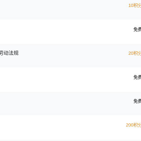
10积
免
劳动法规
20积
免
免
200积