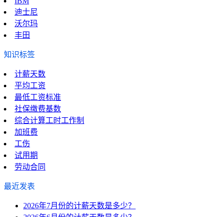
IBM
迪士尼
沃尔玛
丰田
知识标签
计薪天数
平均工资
最低工资标准
社保缴费基数
综合计算工时工作制
加班费
工伤
试用期
劳动合同
最近发表
2026年7月份的计薪天数是多少？