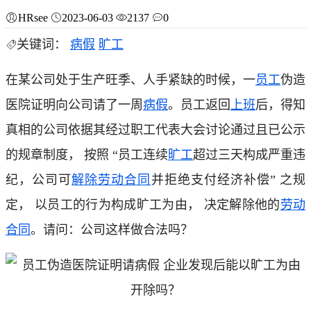
HRsee
2023-06-03
2137
0
关键词：
病假
旷工
在某公司处于生产旺季、人手紧缺的时候，一
员工
伪造
医院证明向公司请了一周
病假
。员工返回
上班
后，得知
真相的公司依据其经过职工代表大会讨论通过且已公示
的规章制度， 按照 “员工连续
旷工
超过三天构成严重违
纪，公司可
解除劳动合同
并拒绝支付经济补偿” 之规
定， 以员工的行为构成旷工为由， 决定解除他的
劳动
合同
。请问：公司这样做合法吗？