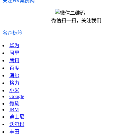
关注HR案例网
微信扫一扫，关注我们
名企标签
华为
阿里
腾讯
百度
海尔
格力
小米
Google
微软
IBM
迪士尼
沃尔玛
丰田